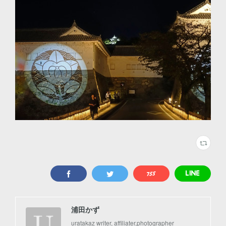
浦田かず
uratakaz writer, affiliater,photographer