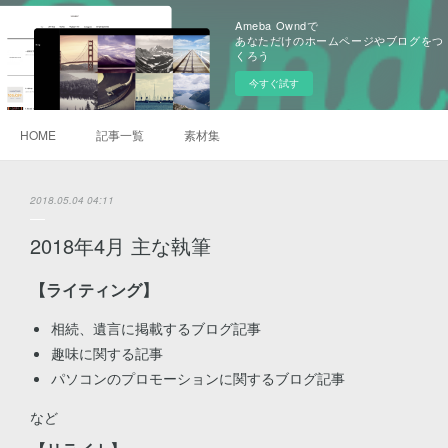
Ameba Owndで
あなただけのホームページやブログをつ
くろう
今すぐ試す
HOME
記事一覧
素材集
2018.05.04 04:11
2018年4月 主な執筆
【ライティング】
相続、遺言に掲載するブログ記事
趣味に関する記事
パソコンのプロモーションに関するブログ記事
など