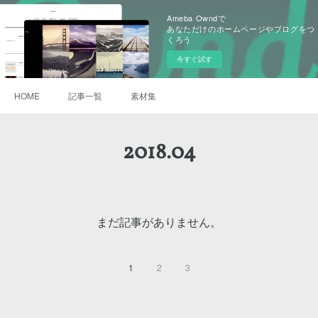
Ameba Owndで
あなただけのホームページやブログをつ
くろう
今すぐ試す
HOME
記事一覧
素材集
2018
.
04
まだ記事がありません。
1
2
3